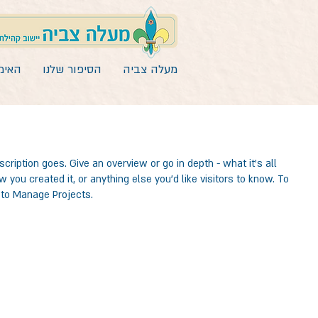
מעלה צביה
הסיפור שלנו
האימ
cription goes. Give an overview or go in depth - what it's all
 you created it, or anything else you'd like visitors to know. To
 to Manage Projects.